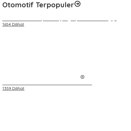
Otomotif Terpopuler
Direktur PDAM Kabupaten Soppeng Dipecat Secara Sengaja
1654 Dilihat
Video Kelemahan dan Kelebihan All New Terios
1359 Dilihat