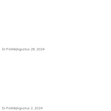
Punya Banyak Amunisi, PDIP Tak Gentar Lawan Koalisi SUKSES!!
Di Politik
|
Agustus 28, 2024
Andi mapparemma bersama tokoh masyarakat di warkop
madaha tajjuncu
Di Politik
|
Agustus 2, 2024