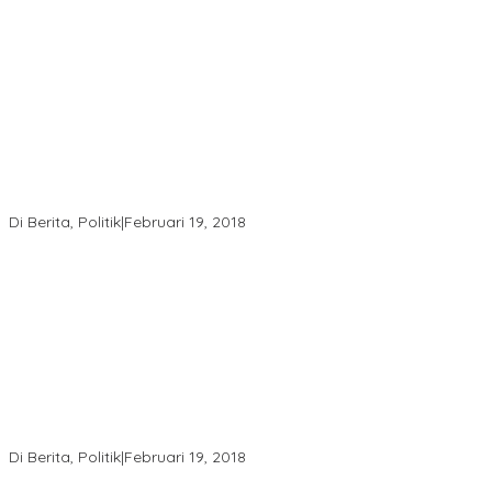
Ini Dia Hubungan Partai Garuda dengan Gerindra
Di Berita, Politik
|
Februari 19, 2018
Strategi PPP Menangkan Duet Ganjar dan Gus Yasin
Di Berita, Politik
|
Februari 19, 2018