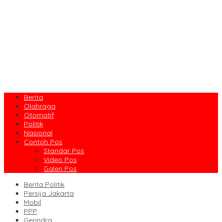
Berita
Olahraga
Otomatif
Politik
Nasional
Contoh Pos
Standar Pos
Video Pos
Galeri Pos
Berita Politik
Persija Jakarta
Mobil
PPP
Gerindra