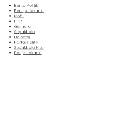
Berita Politik
Persija Jakarta
Mobil
PPP
Gerindra
Sepakbola
Daihatsu
Partai Politik
Sepakbola Kita
Banjir Jakarta