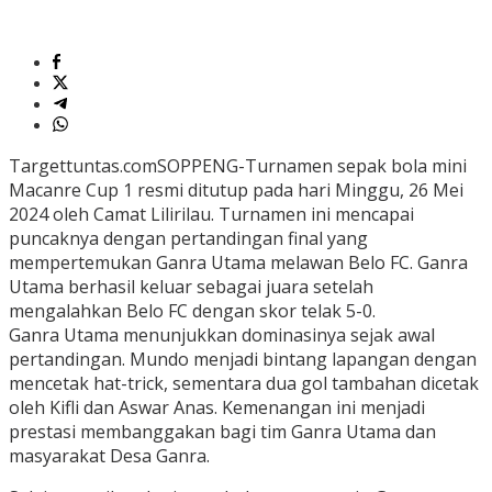
Targettuntas.comSOPPENG-Turnamen sepak bola mini
Macanre Cup 1 resmi ditutup pada hari Minggu, 26 Mei
2024 oleh Camat Lilirilau. Turnamen ini mencapai
puncaknya dengan pertandingan final yang
mempertemukan Ganra Utama melawan Belo FC. Ganra
Utama berhasil keluar sebagai juara setelah
mengalahkan Belo FC dengan skor telak 5-0.
Ganra Utama menunjukkan dominasinya sejak awal
pertandingan. Mundo menjadi bintang lapangan dengan
mencetak hat-trick, sementara dua gol tambahan dicetak
oleh Kifli dan Aswar Anas. Kemenangan ini menjadi
prestasi membanggakan bagi tim Ganra Utama dan
masyarakat Desa Ganra.