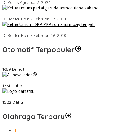
Di Politik
|
Agustus 2, 2024
Ini Dia Hubungan Partai Garuda dengan Gerindra
Di Berita, Politik
|
Februari 19, 2018
Strategi PPP Menangkan Duet Ganjar dan Gus Yasin
Di Berita, Politik
|
Februari 19, 2018
Otomotif Terpopuler
Direktur PDAM Kabupaten Soppeng Dipecat Secara Sengaja
1659 Dilihat
Video Kelemahan dan Kelebihan All New Terios
1361 Dilihat
Belum Pakai CVT, Apa yang Ditakuti Daihatsu Indonesia?
1222 Dilihat
Olahraga Terbaru
1