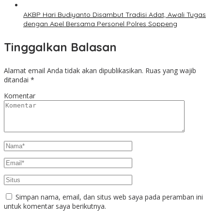
AKBP Hari Budiyanto Disambut Tradisi Adat, Awali Tugas
dengan Apel Bersama Personel Polres Soppeng
Tinggalkan Balasan
Alamat email Anda tidak akan dipublikasikan.
Ruas yang wajib
ditandai
*
Komentar
Simpan nama, email, dan situs web saya pada peramban ini
untuk komentar saya berikutnya.