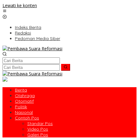
Lewati ke konten
Indeks Berita
Redaksi
Pedoman Media Siber
Berita
Olahraga
Otomatif
Politik
Nasional
Contoh Pos
Standar Pos
Video Pos
Galeri Pos