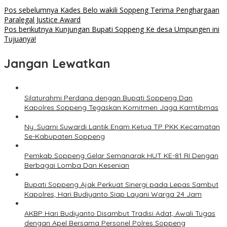
Pos sebelumnya
Kades Belo wakili Soppeng Terima Penghargaan
Paralegal Justice Award
Pos berikutnya
Kunjungan Bupati Soppeng Ke desa Umpungen ini
Tujuanya!
Jangan Lewatkan
Silaturahmi Perdana dengan Bupati Soppeng Dan
Kapolres Soppeng Tegaskan Komitmen Jaga Kamtibmas
Ny. Suarni Suwardi Lantik Enam Ketua TP PKK Kecamatan
Se-Kabupaten Soppeng
Pemkab Soppeng Gelar Semanarak HUT KE-81 RI Dengan
Berbagai Lomba Dan Kesenian
Bupati Soppeng Ajak Perkuat Sinergi pada Lepas Sambut
Kapolres, Hari Budiyanto Siap Layani Warga 24 Jam
AKBP Hari Budiyanto Disambut Tradisi Adat, Awali Tugas
dengan Apel Bersama Personel Polres Soppeng