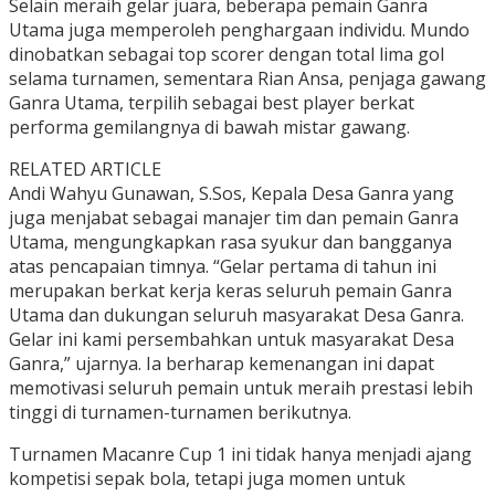
Selain meraih gelar juara, beberapa pemain Ganra
Utama juga memperoleh penghargaan individu. Mundo
dinobatkan sebagai top scorer dengan total lima gol
selama turnamen, sementara Rian Ansa, penjaga gawang
Ganra Utama, terpilih sebagai best player berkat
performa gemilangnya di bawah mistar gawang.
RELATED ARTICLE
Andi Wahyu Gunawan, S.Sos, Kepala Desa Ganra yang
juga menjabat sebagai manajer tim dan pemain Ganra
Utama, mengungkapkan rasa syukur dan bangganya
atas pencapaian timnya. “Gelar pertama di tahun ini
merupakan berkat kerja keras seluruh pemain Ganra
Utama dan dukungan seluruh masyarakat Desa Ganra.
Gelar ini kami persembahkan untuk masyarakat Desa
Ganra,” ujarnya. Ia berharap kemenangan ini dapat
memotivasi seluruh pemain untuk meraih prestasi lebih
tinggi di turnamen-turnamen berikutnya.
Turnamen Macanre Cup 1 ini tidak hanya menjadi ajang
kompetisi sepak bola, tetapi juga momen untuk