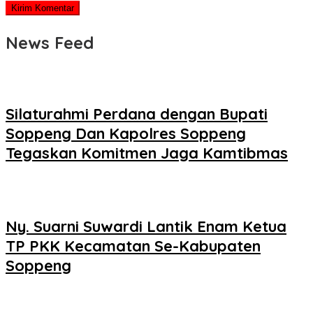
News Feed
Silaturahmi Perdana dengan Bupati
Soppeng Dan Kapolres Soppeng
Tegaskan Komitmen Jaga Kamtibmas
Ny. Suarni Suwardi Lantik Enam Ketua
TP PKK Kecamatan Se-Kabupaten
Soppeng