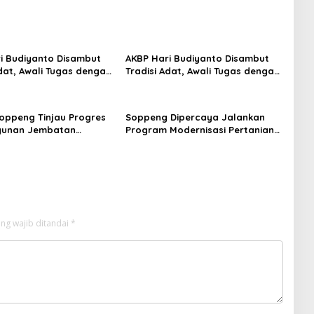
i Budiyanto Disambut
AKBP Hari Budiyanto Disambut
Adat, Awali Tugas dengan
Tradisi Adat, Awali Tugas dengan
sama Personel Polres
Apel Bersama Personel Polres
Soppeng
ppeng Tinjau Progres
Soppeng Dipercaya Jalankan
unan Jembatan
Program Modernisasi Pertanian
 Program KASAD,
Nasional
i Dukungan Presiden
ng wajib ditandai
*