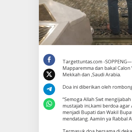
S
I
A
P
-
A
D
A
d
i
T
Targettuntas.com -SOPPENG—D
a
Mapparemma dan bakal Calon W
n
Mekkah dan ,Saudi Arabia.
a
h
S
Doa ini diberikan oleh rombon
u
c
“Semoga Allah Swt mengijabah 
i
mustajab ini,kami berdoa agar
menjadi Bupati dan Wakil Bup
mendatang. Aamiin ya Rabbal A’
Termasuk doa bersama di dekat