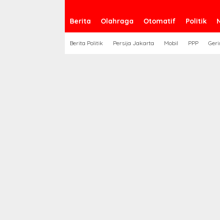
Berita
Olahraga
Otomatif
Politik
Berita Politik
Persija Jakarta
Mobil
PPP
Geri