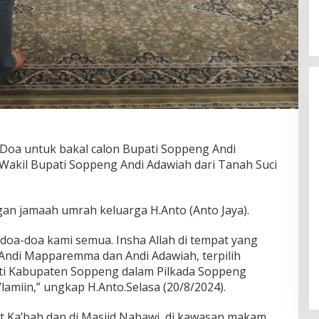
oa untuk bakal calon Bupati Soppeng Andi
akil Bupati Soppeng Andi Adawiah dari Tanah Suci
gan jamaah umrah keluarga H.Anto (Anto Jaya).
doa-doa kami semua. Insha Allah di tempat yang
 Andi Mapparemma dan Andi Adawiah, terpilih
ati Kabupaten Soppeng dalam Pilkada Soppeng
lamiin,” ungkap H.Anto.Selasa (20/8/2024).
 Ka’bah dan di Masjid Nabawi, di kawasan makam