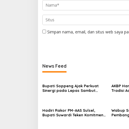
Simpan nama, email, dan situs web saya pa
News Feed
Bupati Soppeng Ajak Perkuat
AKBP Har
Sinergi pada Lepas Sambut
Tradisi 
Kapolres, Hari Budiyanto Siap
Apel Ber
Layani Warga 24 Jam
Soppeng
Hadiri Rakor PM-AAS Sulsel,
Wabup So
Bupati Suwardi Teken Komitmen
Pembang
Percepatan Swasembada
Bantuan
Pangan
Apresias