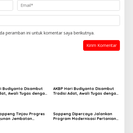
da peramban ini untuk komentar saya berikutnya.
i Budiyanto Disambut
AKBP Hari Budiyanto Disambut
Adat, Awali Tugas dengan
Tradisi Adat, Awali Tugas dengan
sama Personel Polres
Apel Bersama Personel Polres
Soppeng
ppeng Tinjau Progres
Soppeng Dipercaya Jalankan
unan Jembatan
Program Modernisasi Pertanian
 Program KASAD,
Nasional
i Dukungan Presiden