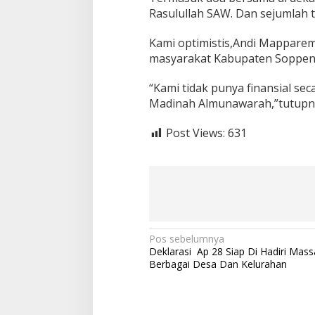
Rasulullah SAW. Dan sejumlah te
Kami optimistis,Andi Mappare
masyarakat Kabupaten Soppeng
“Kami tidak punya finansial sec
Madinah Almunawarah,”tutupn
Post Views:
631
N
Pos sebelumnya
Deklarasi Ap 28 Siap Di Hadiri Mass
a
Berbagai Desa Dan Kelurahan
v
i