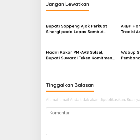
g
Jangan Lewatkan
a
s
Bupati Soppeng Ajak Perkuat
AKBP Har
i
Sinergi pada Lepas Sambut
Tradisi 
p
Kapolres, Hari Budiyanto Siap
Apel Ber
Layani Warga 24 Jam
Soppeng
o
Hadiri Rakor PM-AAS Sulsel,
Wabup So
s
Bupati Suwardi Teken Komitmen
Pembang
Percepatan Swasembada
Bantuan
Pangan
Apresias
Tinggalkan Balasan
Alamat email Anda tidak akan dipublikasikan.
Ruas ya