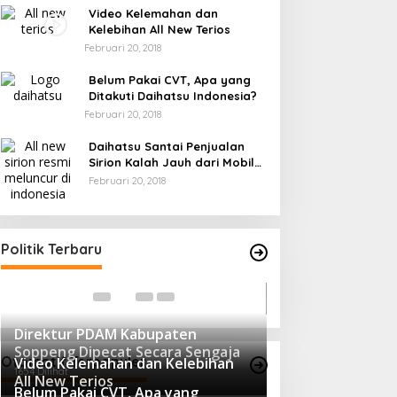
Video Kelemahan dan
Kelebihan All New Terios
Februari 20, 2018
Belum Pakai CVT, Apa yang
Ditakuti Daihatsu Indonesia?
Februari 20, 2018
Daihatsu Santai Penjualan
Sirion Kalah Jauh dari Mobil
LCGC
Februari 20, 2018
Andi mapparemma bersama tokoh
masyarakat di warkop madaha
Ini Dia Hubungan
tajjuncu
Di Politik
|
Agustus 2, 2024
Politik Terbaru
dengan Gerindra
Di Berita, Politik
|
Febru
Direktur PDAM Kabupaten
Soppeng Dipecat Secara Sengaja
Otomotif Terpopuler
Video Kelemahan dan Kelebihan
1654 Dilihat
All New Terios
Belum Pakai CVT, Apa yang