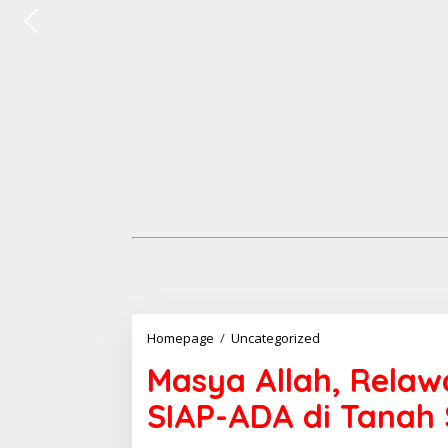
Homepage
/
Uncategorized
M
a
Masya Allah, Rela
s
y
SIAP-ADA di Tanah 
a
A
l