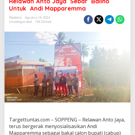
Relawan Anto Jaya Sebar Baliho
l
a
Untuk Andi Mapparemma
w
a
Redaksi
Agustus 14, 2024
Uncategorized
763 Dilihat
n
A
n
t
o
J
a
y
a
S
e
b
a
r
B
a
Targettuntas.com – SOPPENG – Relawan Anto Jaya,
l
terus bergerak menyosialisasikan Andi
i
h
Mapparemma sebagai bakal calon bupati (cabup)