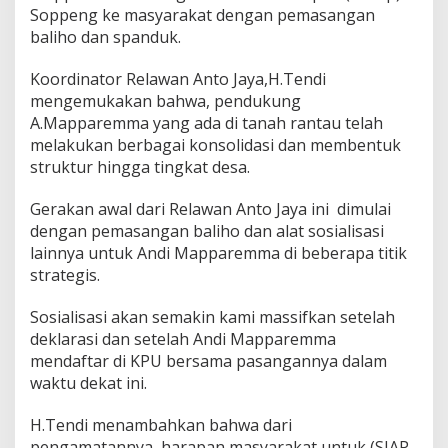
o
Soppeng ke masyarakat dengan pemasangan
U
baliho dan spanduk.
n
t
Koordinator Relawan Anto Jaya,H.Tendi
u
k
mengemukakan bahwa, pendukung
A.Mapparemma yang ada di tanah rantau telah
A
melakukan berbagai konsolidasi dan membentuk
n
struktur hingga tingkat desa.
d
i
M
Gerakan awal dari Relawan Anto Jaya ini dimulai
a
dengan pemasangan baliho dan alat sosialisasi
p
lainnya untuk Andi Mapparemma di beberapa titik
p
strategis.
a
r
e
Sosialisasi akan semakin kami massifkan setelah
m
deklarasi dan setelah Andi Mapparemma
m
mendaftar di KPU bersama pasangannya dalam
a
waktu dekat ini.
H.Tendi menambahkan bahwa dari
pengamatannya, harapan masyarakat untuk (SIAP