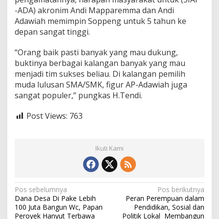
-ADA) akronim Andi Mapparemma dan Andi
Adawiah memimpin Soppeng untuk 5 tahun ke
depan sangat tinggi.
“Orang baik pasti banyak yang mau dukung,
buktinya berbagai kalangan banyak yang mau
menjadi tim sukses beliau. Di kalangan pemilih
muda lulusan SMA/SMK, figur AP-Adawiah juga
sangat populer,” pungkas H.Tendi.
Post Views:
763
Ikuti Kami
N
Pos sebelumnya
Pos berikutnya
Dana Desa Di Pake Lebih
Peran Perempuan dalam
a
100 Juta Bangun Wc, Papan
Pendidikan, Sosial dan
Peroyek Hanyut Terbawa
Politik Lokal Membangun