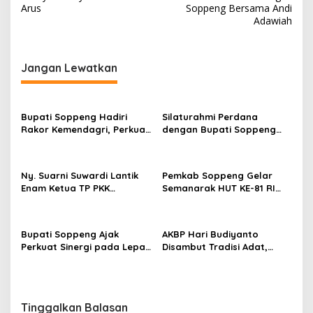
v
Arus
Soppeng Bersama Andi
i
Adawiah
g
a
Jangan Lewatkan
s
i
p
Bupati Soppeng Hadiri
Silaturahmi Perdana
Rakor Kemendagri, Perkuat
dengan Bupati Soppeng
o
Tata Kelola BUMD dan
Dan Kapolres Soppeng
s
Pelayanan Publik
Tegaskan Komitmen Jaga
Kamtibmas
Ny. Suarni Suwardi Lantik
Pemkab Soppeng Gelar
Enam Ketua TP PKK
Semanarak HUT KE-81 RI
Kecamatan Se-Kabupaten
Dengan Berbagai Lomba
Soppeng
Dan Kesenian
Bupati Soppeng Ajak
AKBP Hari Budiyanto
Perkuat Sinergi pada Lepas
Disambut Tradisi Adat,
Sambut Kapolres, Hari
Awali Tugas dengan Apel
Budiyanto Siap Layani
Bersama Personel Polres
Warga 24 Jam
Soppeng
Tinggalkan Balasan