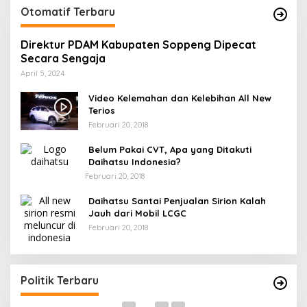
Otomatif Terbaru
Direktur PDAM Kabupaten Soppeng Dipecat
Secara Sengaja
April 5, 2024
Video Kelemahan dan Kelebihan All New
Terios
Februari 20, 2018
Belum Pakai CVT, Apa yang Ditakuti
Daihatsu Indonesia?
Februari 20, 2018
Daihatsu Santai Penjualan Sirion Kalah
Jauh dari Mobil LCGC
Februari 20, 2018
Andi mapparemma bersama tokoh
I
masyarakat di warkop madaha tajjuncu
G
Di Politik
|
Agustus 2, 2024
Politik Terbaru
Di 