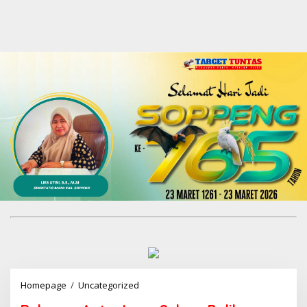
Homepage
/
Uncategorized
R
e