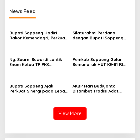
News Feed
Bupati Soppeng Hadiri
Silaturahmi Perdana
Rakor Kemendagri, Perkuat
dengan Bupati Soppeng
Tata Kelola BUMD dan
Dan Kapolres Soppeng
Pelayanan Publik
Tegaskan Komitmen Jaga
Kamtibmas
Ny. Suarni Suwardi Lantik
Pemkab Soppeng Gelar
Enam Ketua TP PKK
Semanarak HUT KE-81 RI
Kecamatan Se-Kabupaten
Dengan Berbagai Lomba
Soppeng
Dan Kesenian
Bupati Soppeng Ajak
AKBP Hari Budiyanto
Perkuat Sinergi pada Lepas
Disambut Tradisi Adat,
Sambut Kapolres, Hari
Awali Tugas dengan Apel
Budiyanto Siap Layani
Bersama Personel Polres
Warga 24 Jam
Soppeng
View More