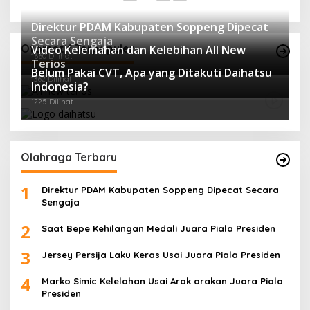
Direktur PDAM Kabupaten Soppeng Dipecat
Secara Sengaja
Otomotif Terpopuler
Video Kelemahan dan Kelebihan All New
1660 Dilihat
Terios
Belum Pakai CVT, Apa yang Ditakuti Daihatsu
1362 Dilihat
Indonesia?
1225 Dilihat
Olahraga Terbaru
1
Direktur PDAM Kabupaten Soppeng Dipecat Secara
Sengaja
2
Saat Bepe Kehilangan Medali Juara Piala Presiden
3
Jersey Persija Laku Keras Usai Juara Piala Presiden
4
Marko Simic Kelelahan Usai Arak arakan Juara Piala
Presiden