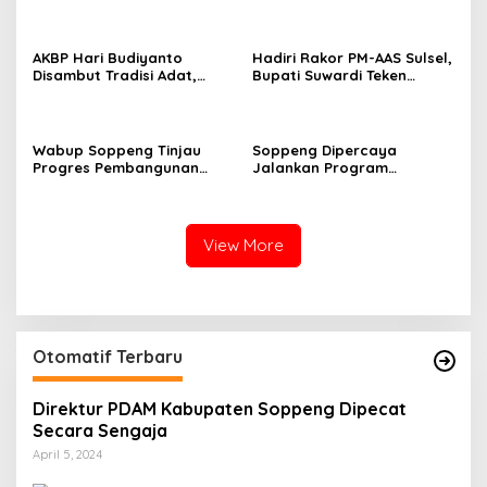
Budiyanto Siap Layani
Bersama Personel Polres
Warga 24 Jam
Soppeng
AKBP Hari Budiyanto
Hadiri Rakor PM-AAS Sulsel,
Disambut Tradisi Adat,
Bupati Suwardi Teken
Awali Tugas dengan Apel
Komitmen Percepatan
Bersama Personel Polres
Swasembada Pangan
Soppeng
Wabup Soppeng Tinjau
Soppeng Dipercaya
Progres Pembangunan
Jalankan Program
Jembatan Bantuan
Modernisasi Pertanian
Program KASAD, Apresiasi
Nasional
Dukungan Presiden
View More
Otomatif Terbaru
Direktur PDAM Kabupaten Soppeng Dipecat
Secara Sengaja
April 5, 2024