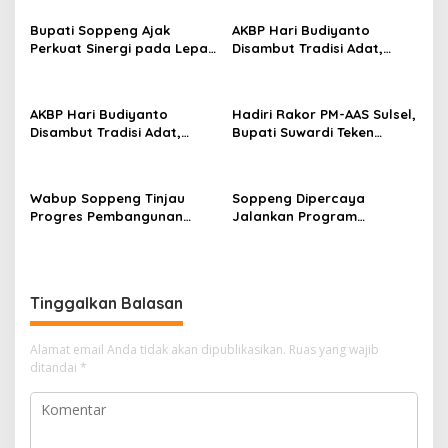
i
p
k
Bupati Soppeng Ajak
AKBP Hari Budiyanto
o
Perkuat Sinergi pada Lepas
Disambut Tradisi Adat,
s
Sambut Kapolres, Hari
Awali Tugas dengan Apel
Budiyanto Siap Layani
Bersama Personel Polres
Warga 24 Jam
Soppeng
AKBP Hari Budiyanto
Hadiri Rakor PM-AAS Sulsel,
Disambut Tradisi Adat,
Bupati Suwardi Teken
Awali Tugas dengan Apel
Komitmen Percepatan
Bersama Personel Polres
Swasembada Pangan
Soppeng
Wabup Soppeng Tinjau
Soppeng Dipercaya
Progres Pembangunan
Jalankan Program
Jembatan Bantuan
Modernisasi Pertanian
Program KASAD, Apresiasi
Nasional
Dukungan Presiden
Tinggalkan Balasan
Alamat email Anda tidak akan dipublikasikan.
Ruas yang wajib
ditandai
*