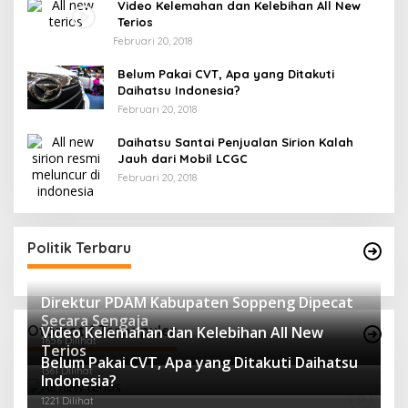
Video Kelemahan dan Kelebihan All New
Terios
Februari 20, 2018
Belum Pakai CVT, Apa yang Ditakuti
Daihatsu Indonesia?
Februari 20, 2018
Daihatsu Santai Penjualan Sirion Kalah
Jauh dari Mobil LCGC
Februari 20, 2018
Politik Terbaru
Direktur PDAM Kabupaten Soppeng Dipecat
Secara Sengaja
Otomotif Terpopuler
Video Kelemahan dan Kelebihan All New
1656 Dilihat
Terios
Belum Pakai CVT, Apa yang Ditakuti Daihatsu
1361 Dilihat
Indonesia?
1221 Dilihat