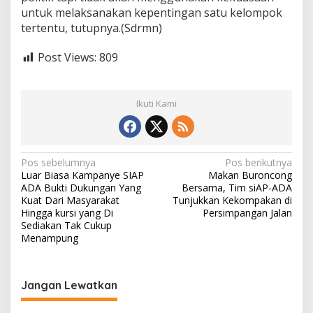
untuk melaksanakan kepentingan satu kelompok
T
e
tertentu, tutupnya.(Sdrmn)
r
j
Post Views:
809
e
b
a
k
Ikuti Kami
K
e
p
e
N
Pos sebelumnya
Pos berikutnya
n
Luar Biasa Kampanye SIAP
Makan Buroncong
t
a
ADA Bukti Dukungan Yang
Bersama, Tim siAP-ADA
i
v
Kuat Dari Masyarakat
Tunjukkan Kekompakan di
n
Hingga kursi yang Di
Persimpangan Jalan
g
i
Sediakan Tak Cukup
a
Menampung
n
g
P
a
o
l
s
Jangan Lewatkan
i
i
t