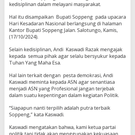
kedisiplinan dalam melayani masyarakat.
a
d
i
Hal itu disampaikan Bupati Soppeng pada upacara
R
Hari Kesadaran Nasional berlangsung di halaman
a
Kantor Bupati Soppeng Jalan. Salotungo, Kamis,
z
(17/10/2024).
a
k
T
Selain kedisiplinan, Andi Kaswadi Razak mengajak
e
kepada semua pihak agar selalu bersyukur kepada
g
Tuhan Yang Maha Esa.
a
s
Hal lain terkait dengan pesta demokrasi, Andi
k
a
Kaswadi meminta kepada ASN agar senantiasa
n
menjadi ASN yang Profesional jangan terjebak
A
dalam suatu kepentingan dalam kegiatan Politik.
S
N
“Siapapun nanti terpilih adalah putra terbaik
J
a
Soppeng,” kata Kaswadi.
n
g
Kaswadi mengatakan bahwa, kami ketua partai
a
politik tapi tidak akan menggunakan kekuasaan
n