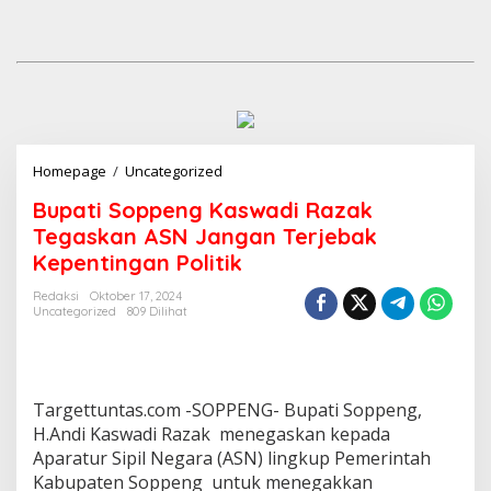
Homepage
/
Uncategorized
B
u
Bupati Soppeng Kaswadi Razak
p
a
Tegaskan ASN Jangan Terjebak
t
Kepentingan Politik
i
S
Redaksi
Oktober 17, 2024
o
Uncategorized
809 Dilihat
p
p
e
n
Targettuntas.com -SOPPENG- Bupati Soppeng,
g
K
H.Andi Kaswadi Razak menegaskan kepada
a
Aparatur Sipil Negara (ASN) lingkup Pemerintah
s
Kabupaten Soppeng untuk menegakkan
w