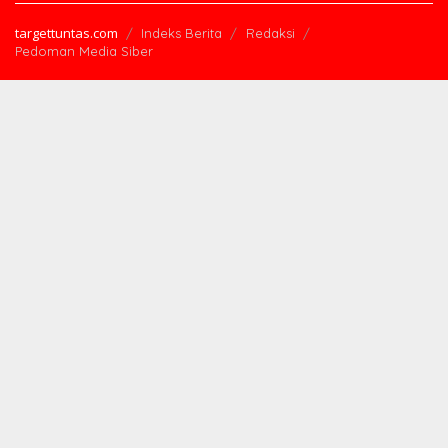
targettuntas.com
Indeks Berita
Redaksi
Pedoman Media Siber