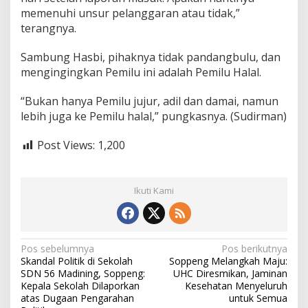
memenuhi unsur pelanggaran atau tidak,”
terangnya.
Sambung Hasbi, pihaknya tidak pandangbulu, dan
mengingingkan Pemilu ini adalah Pemilu Halal.
“Bukan hanya Pemilu jujur, adil dan damai, namun
lebih juga ke Pemilu halal,” pungkasnya. (Sudirman)
Post Views:
1,200
Ikuti Kami
N
Pos sebelumnya
Pos berikutnya
Skandal Politik di Sekolah
Soppeng Melangkah Maju:
a
SDN 56 Madining, Soppeng:
UHC Diresmikan, Jaminan
v
Kepala Sekolah Dilaporkan
Kesehatan Menyeluruh
atas Dugaan Pengarahan
untuk Semua