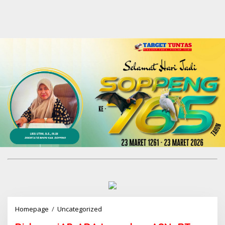
Homepage
/
Uncategorized
D
i