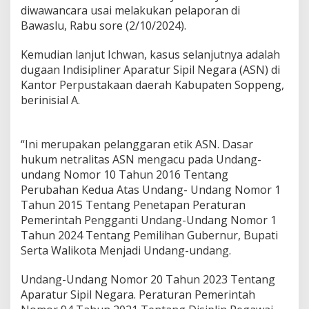
d
diwawancara usai melakukan pelaporan di
u
Bawaslu, Rabu sore (2/10/2024).
g
a
Kemudian lanjut Ichwan, kasus selanjutnya adalah
L
a
dugaan Indisipliner Aparatur Sipil Negara (ASN) di
n
Kantor Perpustakaan daerah Kabupaten Soppeng,
g
berinisial A.
g
a
r
A
“Ini merupakan pelanggaran etik ASN. Dasar
t
hukum netralitas ASN mengacu pada Undang-
u
undang Nomor 10 Tahun 2016 Tentang
r
Perubahan Kedua Atas Undang- Undang Nomor 1
a
Tahun 2015 Tentang Penetapan Peraturan
n
P
Pemerintah Pengganti Undang-Undang Nomor 1
i
Tahun 2024 Tentang Pemilihan Gubernur, Bupati
l
Serta Walikota Menjadi Undang-undang.
k
a
Undang-Undang Nomor 20 Tahun 2023 Tentang
d
a
Aparatur Sipil Negara. Peraturan Pemerintah