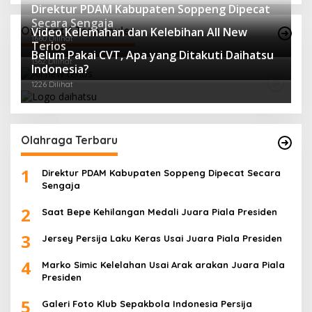
Direktur PDAM Kabupaten Soppeng Dipecat
Secara Sengaja
Otomotif Terpopuler
Video Kelemahan dan Kelebihan All New
1660 Dilihat
Terios
Belum Pakai CVT, Apa yang Ditakuti Daihatsu
1362 Dilihat
Indonesia?
1226 Dilihat
Olahraga Terbaru
1
Direktur PDAM Kabupaten Soppeng Dipecat Secara
Sengaja
2
Saat Bepe Kehilangan Medali Juara Piala Presiden
3
Jersey Persija Laku Keras Usai Juara Piala Presiden
4
Marko Simic Kelelahan Usai Arak arakan Juara Piala
Presiden
5
Galeri Foto Klub Sepakbola Indonesia Persija