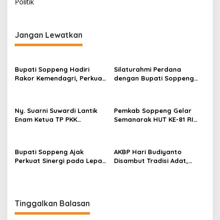
i
Politik
g
a
Jangan Lewatkan
s
i
p
Bupati Soppeng Hadiri
Silaturahmi Perdana
Rakor Kemendagri, Perkuat
dengan Bupati Soppeng
o
Tata Kelola BUMD dan
Dan Kapolres Soppeng
s
Pelayanan Publik
Tegaskan Komitmen Jaga
Kamtibmas
Ny. Suarni Suwardi Lantik
Pemkab Soppeng Gelar
Enam Ketua TP PKK
Semanarak HUT KE-81 RI
Kecamatan Se-Kabupaten
Dengan Berbagai Lomba
Soppeng
Dan Kesenian
Bupati Soppeng Ajak
AKBP Hari Budiyanto
Perkuat Sinergi pada Lepas
Disambut Tradisi Adat,
Sambut Kapolres, Hari
Awali Tugas dengan Apel
Budiyanto Siap Layani
Bersama Personel Polres
Warga 24 Jam
Soppeng
Tinggalkan Balasan