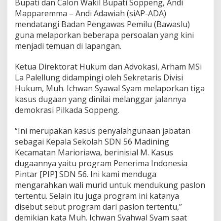
Bupati dan Calon Wakil Bupati Soppeng, Andi
T
d
Mapparemma – Andi Adawiah (siAP-ADA)
a
mendatangi Badan Pengawas Pemilu (Bawaslu)
n
guna melaporkan beberapa persoalan yang kini
K
menjadi temuan di lapangan.
e
p
s
Ketua Direktorat Hukum dan Advokasi, Arham MSi
e
La Palellung didampingi oleh Sekretaris Divisi
k
Hukum, Muh. Ichwan Syawal Syam melaporkan tiga
S
kasus dugaan yang dinilai melanggar jalannya
D
demokrasi Pilkada Soppeng.
N
d
i
“Ini merupakan kasus penyalahgunaan jabatan
B
sebagai Kepala Sekolah SDN 56 Madining
a
Kecamatan Marioriawa, berinisial M. Kasus
w
dugaannya yaitu program Penerima Indonesia
a
s
Pintar [PIP] SDN 56. Ini kami menduga
l
mengarahkan wali murid untuk mendukung paslon
u
tertentu. Selain itu juga program ini katanya
,
disebut sebut program dari paslon tertentu,”
D
i
demikian kata Muh. Ichwan Syahwal Syam saat