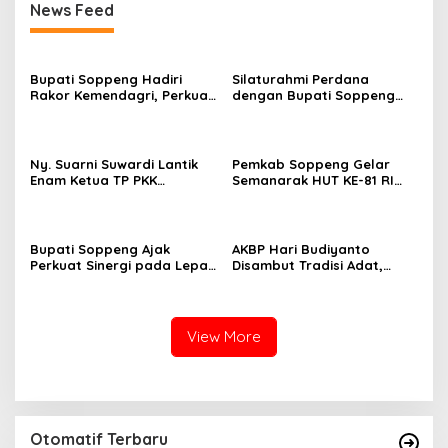
News Feed
Bupati Soppeng Hadiri
Silaturahmi Perdana
Rakor Kemendagri, Perkuat
dengan Bupati Soppeng
Tata Kelola BUMD dan
Dan Kapolres Soppeng
Pelayanan Publik
Tegaskan Komitmen Jaga
Kamtibmas
Ny. Suarni Suwardi Lantik
Pemkab Soppeng Gelar
Enam Ketua TP PKK
Semanarak HUT KE-81 RI
Kecamatan Se-Kabupaten
Dengan Berbagai Lomba
Soppeng
Dan Kesenian
Bupati Soppeng Ajak
AKBP Hari Budiyanto
Perkuat Sinergi pada Lepas
Disambut Tradisi Adat,
Sambut Kapolres, Hari
Awali Tugas dengan Apel
Budiyanto Siap Layani
Bersama Personel Polres
Warga 24 Jam
Soppeng
View More
Otomatif Terbaru