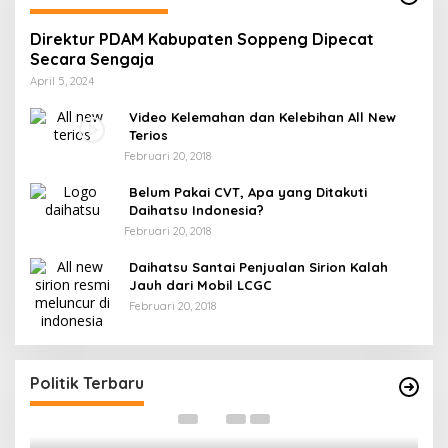
Direktur PDAM Kabupaten Soppeng Dipecat
Secara Sengaja
April 5, 2024
Video Kelemahan dan Kelebihan All New
Terios
Februari 20, 2018
Belum Pakai CVT, Apa yang Ditakuti
Daihatsu Indonesia?
Februari 20, 2018
Daihatsu Santai Penjualan Sirion Kalah
Jauh dari Mobil LCGC
Februari 20, 2018
Andi mapparemma bersama tokoh
I
masyarakat di warkop madaha tajjuncu
G
Di Politik
|
Agustus 2, 2024
Politik Terbaru
Di 