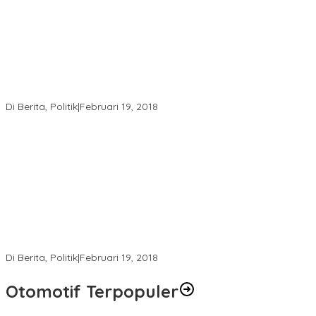
Ini Dia Hubungan Partai Garuda dengan Gerindra
Di Berita, Politik
|
Februari 19, 2018
Strategi PPP Menangkan Duet Ganjar dan Gus Yasin
Di Berita, Politik
|
Februari 19, 2018
Otomotif Terpopuler