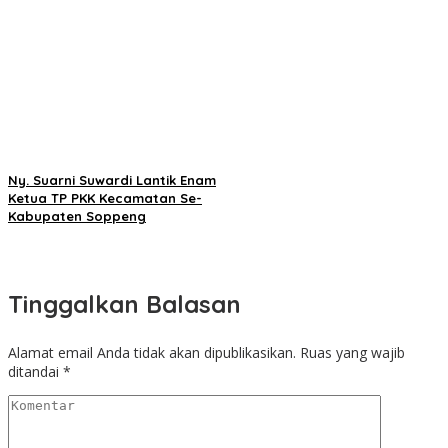
Ny. Suarni Suwardi Lantik Enam
Ketua TP PKK Kecamatan Se-
Kabupaten Soppeng
Tinggalkan Balasan
Alamat email Anda tidak akan dipublikasikan.
Ruas yang wajib
ditandai
*