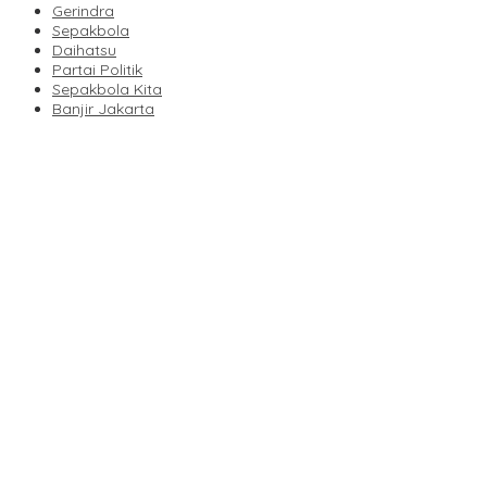
Gerindra
Sepakbola
Daihatsu
Partai Politik
Sepakbola Kita
Banjir Jakarta