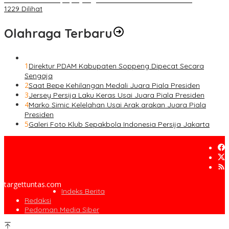
1229 Dilihat
Olahraga Terbaru
1
Direktur PDAM Kabupaten Soppeng Dipecat Secara
Sengaja
2
Saat Bepe Kehilangan Medali Juara Piala Presiden
3
Jersey Persija Laku Keras Usai Juara Piala Presiden
4
Marko Simic Kelelahan Usai Arak arakan Juara Piala
Presiden
5
Galeri Foto Klub Sepakbola Indonesia Persija Jakarta
targettuntas.com
Indeks Berita
Redaksi
Pedoman Media Siber