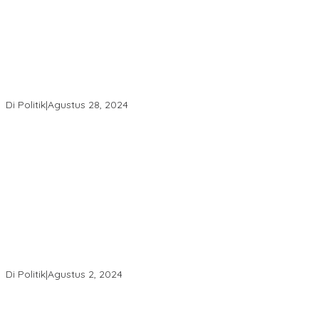
Punya Banyak Amunisi, PDIP Tak Gentar Lawan Koalisi SUKSES!!
Di Politik
|
Agustus 28, 2024
Andi mapparemma bersama tokoh masyarakat di warkop
madaha tajjuncu
Di Politik
|
Agustus 2, 2024