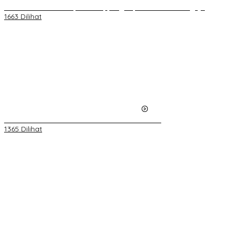
Direktur PDAM Kabupaten Soppeng Dipecat Secara Sengaja
1663 Dilihat
Video Kelemahan dan Kelebihan All New Terios
1365 Dilihat
Belum Pakai CVT, Apa yang Ditakuti Daihatsu Indonesia?