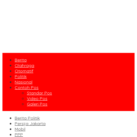
Berita
Olahraga
Otomatif
Politik
Nasional
Contoh Pos
Standar Pos
Video Pos
Galeri Pos
Berita Politik
Persija Jakarta
Mobil
PPP