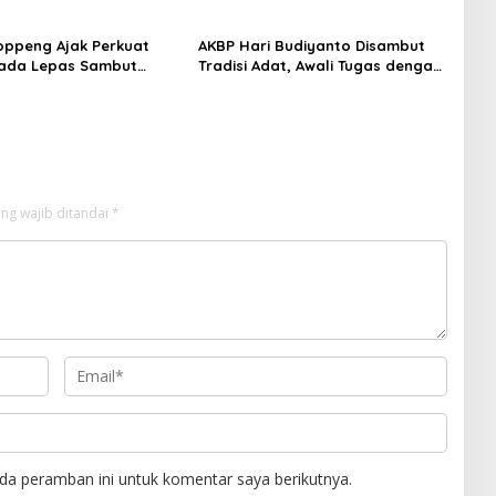
mtibmas
oppeng Ajak Perkuat
AKBP Hari Budiyanto Disambut
pada Lepas Sambut
Tradisi Adat, Awali Tugas dengan
, Hari Budiyanto Siap
Apel Bersama Personel Polres
arga 24 Jam
Soppeng
ng wajib ditandai
*
da peramban ini untuk komentar saya berikutnya.