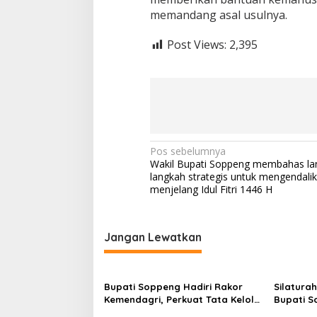
o
memandang asal usulnya.
n
a
Post Views:
2,395
s
u
l
a
w
e
s
i
N
t
Pos sebelumnya
e
Wakil Bupati Soppeng membahas la
a
n
langkah strategis untuk mengendalika
g
v
menjelang Idul Fitri 1446 H
a
i
h
g
Jangan Lewatkan
a
s
Bupati Soppeng Hadiri Rakor
Silatura
i
Kemendagri, Perkuat Tata Kelola
Bupati S
p
BUMD dan Pelayanan Publik
Soppeng