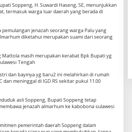
upati Soppeng, H. Suwardi Haseng, SE, menunjukkan
t, termasuk warga luar daerah yang berada di
a pemulangan jenazah seorang warga Palu yang
Almarhum diketahui merupakan suami dari seorang
g Mattola masih merupakan kerabat Bpk Bupati yg
 Sulawesi Tengah
ri dan bayinya yg baru2 ini melahirkan di rumah
WC dan meninggal di IGD RS sekitar pukul 11.00
uduk asli Soppeng, Bupati Soppeng tetap
membawa jenazah almarhum ke kabobona sulawesi
omitmen pemerintah daerah Soppeng dalam
aan kepada siapa pun yang membutuhkan, tanpa