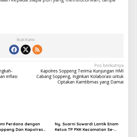
Ikuti Kami
Pos berikutnya
ngkah-
Kapolres Soppeng Terima Kunjungan HMI
n inflasi
Cabang Soppeng, Inginkan Kolaborasi untuk
Ciptakan Kamtibmas yang Damai
hmi Perdana dengan
Ny. Suarni Suwardi Lantik Enam
oppeng Dan Kapolres
Ketua TP PKK Kecamatan Se-
 Tegaskan Komitmen
Kabupaten Soppeng