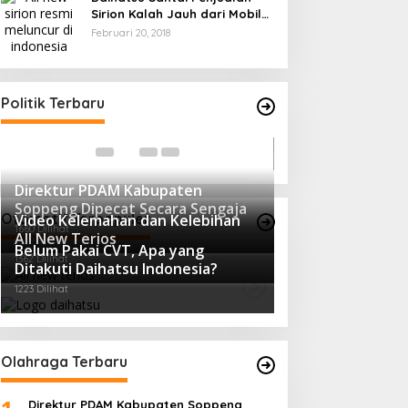
Sirion Kalah Jauh dari Mobil
LCGC
Februari 20, 2018
Andi mapparemma bersama tokoh
masyarakat di warkop madaha
Ini Dia Hubungan
tajjuncu
Di Politik
|
Agustus 2, 2024
Politik Terbaru
dengan Gerindra
Di Berita, Politik
|
Febru
Direktur PDAM Kabupaten
Soppeng Dipecat Secara Sengaja
Otomotif Terpopuler
Video Kelemahan dan Kelebihan
1660 Dilihat
All New Terios
Belum Pakai CVT, Apa yang
1362 Dilihat
Ditakuti Daihatsu Indonesia?
1223 Dilihat
Olahraga Terbaru
Direktur PDAM Kabupaten Soppeng