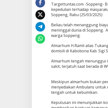
a
Targettuntas.com -Soppeng- B
w
kepedulian terhadap masyaraka
a
Soppeng, Rabu (25/03/2025)
j
e
Beliau telah menanggung biay
n
a
meninggal dunia di Soppeng. 
z
warga Soppeng.
a
h
Almarhum H.Ramli alias Tukan
a
domisili di Kabobona Kab. Sigi
l
m
a
Almarhum tengah menunggui ist
r
sakit, terjatuh saat berada di 
h
u
m
k
Meskipun almarhum bukan pend
e
menyediakan Ambulans untuk 
k
tengah untuk kebumikan.
a
b
Keputusan ini menunjukkan k
o
b
memberikan bantuan kemanusi