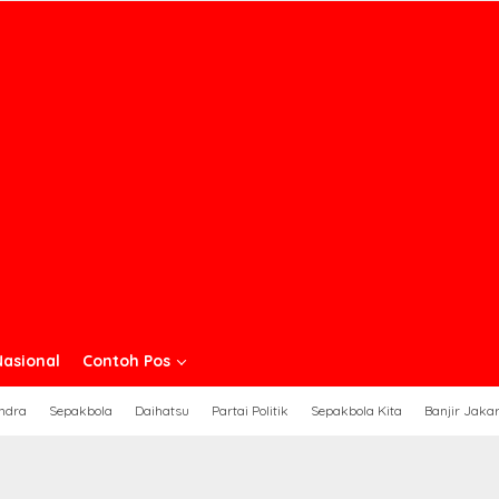
Nasional
Contoh Pos
ndra
Sepakbola
Daihatsu
Partai Politik
Sepakbola Kita
Banjir Jaka