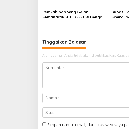
Jaga Ka
o
Pemkab Soppeng Gelar
Bupati S
s
Semanarak HUT KE-81 RI Dengan
Sinergi 
Berbagai Lomba Dan Kesenian
Kapolres
Layani W
Tinggalkan Balasan
Alamat email Anda tidak akan dipublikasikan.
Ruas ya
Simpan nama, email, dan situs web saya pa