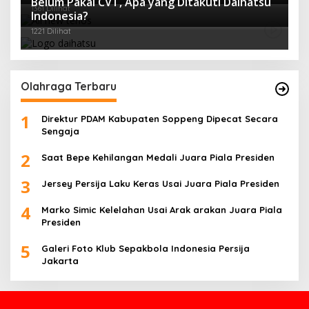
Belum Pakai CVT, Apa yang Ditakuti Daihatsu
1361 Dilihat
Indonesia?
1221 Dilihat
Olahraga Terbaru
1
Direktur PDAM Kabupaten Soppeng Dipecat Secara
Sengaja
2
Saat Bepe Kehilangan Medali Juara Piala Presiden
3
Jersey Persija Laku Keras Usai Juara Piala Presiden
4
Marko Simic Kelelahan Usai Arak arakan Juara Piala
Presiden
5
Galeri Foto Klub Sepakbola Indonesia Persija
Jakarta