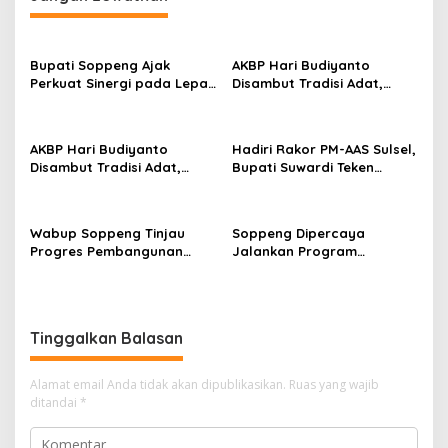
a
s
i
Bupati Soppeng Ajak
AKBP Hari Budiyanto
p
Perkuat Sinergi pada Lepas
Disambut Tradisi Adat,
Sambut Kapolres, Hari
Awali Tugas dengan Apel
o
Budiyanto Siap Layani
Bersama Personel Polres
s
Warga 24 Jam
Soppeng
AKBP Hari Budiyanto
Hadiri Rakor PM-AAS Sulsel,
Disambut Tradisi Adat,
Bupati Suwardi Teken
Awali Tugas dengan Apel
Komitmen Percepatan
Bersama Personel Polres
Swasembada Pangan
Soppeng
Wabup Soppeng Tinjau
Soppeng Dipercaya
Progres Pembangunan
Jalankan Program
Jembatan Bantuan
Modernisasi Pertanian
Program KASAD, Apresiasi
Nasional
Dukungan Presiden
Tinggalkan Balasan
Alamat email Anda tidak akan dipublikasikan.
Ruas yang wajib
ditandai
*