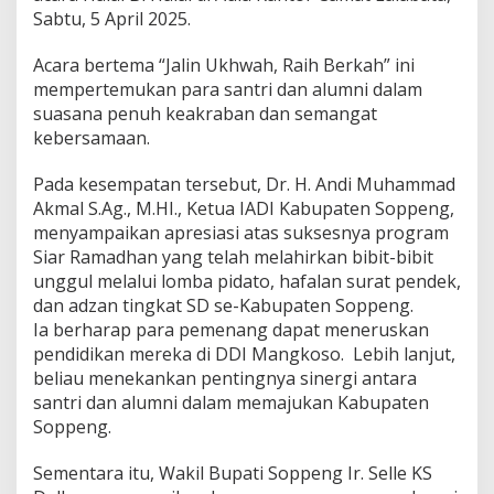
k
Sabtu, 5 April 2025.
a
n
Acara bertema “Jalin Ukhwah, Raih Berkah” ini
h
a
mempertemukan para santri dan alumni dalam
r
suasana penuh keakraban dan semangat
a
kebersamaan.
p
a
Pada kesempatan tersebut, Dr. H. Andi Muhammad
n
n
Akmal S.Ag., M.HI., Ketua IADI Kabupaten Soppeng,
y
menyampaikan apresiasi atas suksesnya program
a
Siar Ramadhan yang telah melahirkan bibit-bibit
unggul melalui lomba pidato, hafalan surat pendek,
dan adzan tingkat SD se-Kabupaten Soppeng.
Ia berharap para pemenang dapat meneruskan
pendidikan mereka di DDI Mangkoso. Lebih lanjut,
beliau menekankan pentingnya sinergi antara
santri dan alumni dalam memajukan Kabupaten
Soppeng.
Sementara itu, Wakil Bupati Soppeng Ir. Selle KS