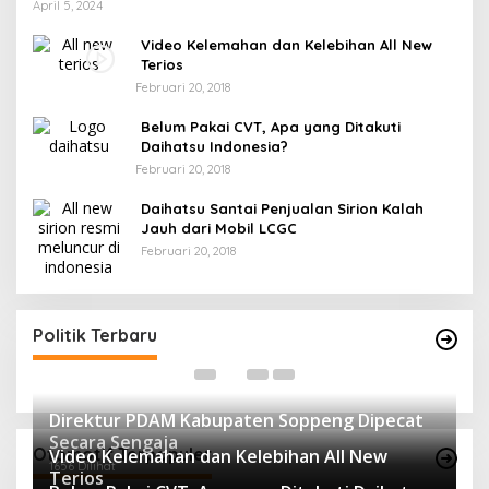
April 5, 2024
Video Kelemahan dan Kelebihan All New
Terios
Februari 20, 2018
Belum Pakai CVT, Apa yang Ditakuti
Daihatsu Indonesia?
Februari 20, 2018
Daihatsu Santai Penjualan Sirion Kalah
Jauh dari Mobil LCGC
Februari 20, 2018
Andi mapparemma bersama tokoh
I
masyarakat di warkop madaha tajjuncu
G
Di Politik
|
Agustus 2, 2024
Politik Terbaru
Di 
Direktur PDAM Kabupaten Soppeng Dipecat
Secara Sengaja
Otomotif Terpopuler
Video Kelemahan dan Kelebihan All New
1656 Dilihat
Terios