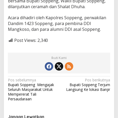
bersama Bupati Soppeng, Wakil Bupati Soppeng,
dilanjutkan ceramah dan Shalat Dhuha.
Acara dihadiri oleh Kapolres Soppeng, perwakilan
Dandim 1423 Soppeng, para pembina DDI
Mangkoso, dan para alumni DDI asal Soppeng.
Post Views:
2,340
Ikuti Kami
N
Pos sebelumnya
Pos berikutnya
Bupati Soppeng Mengajak
Bupati Soppeng Terjum
a
Seluruh Masyarakat Untuk
Langsung Ke lokasi Banjir
v
Mempererat Tali
Persaudaraan
i
g
Jangan Lewatkan