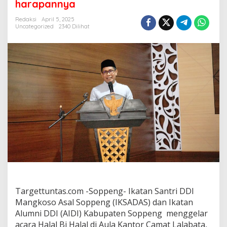
i
harapannya
l
B
Redaksi
April 5, 2025
Uncategorized
2340 Dilihat
u
p
a
t
i
S
o
p
p
e
n
g
m
e
n
y
a
Targettuntas.com -Soppeng- Ikatan Santri DDI
m
Mangkoso Asal Soppeng (IKSADAS) dan Ikatan
p
a
Alumni DDI (AIDI) Kabupaten Soppeng menggelar
i
acara Halal Bi Halal di Aula Kantor Camat Lalabata,