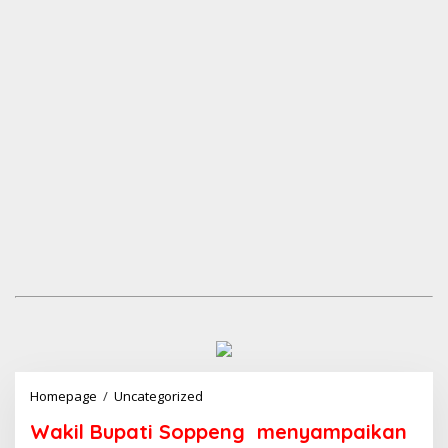
Homepage
/
Uncategorized
W
a
Wakil Bupati Soppeng menyampaikan
k