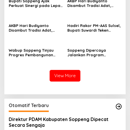
Bupati Soppeng Ajak
AKBP Hari Budiyanto
Perkuat Sinergi pada Lepas
Disambut Tradisi Adat,
Sambut Kapolres, Hari
Awali Tugas dengan Apel
Budiyanto Siap Layani
Bersama Personel Polres
Warga 24 Jam
Soppeng
AKBP Hari Budiyanto
Hadiri Rakor PM-AAS Sulsel,
Disambut Tradisi Adat,
Bupati Suwardi Teken
Awali Tugas dengan Apel
Komitmen Percepatan
Bersama Personel Polres
Swasembada Pangan
Soppeng
Wabup Soppeng Tinjau
Soppeng Dipercaya
Progres Pembangunan
Jalankan Program
Jembatan Bantuan
Modernisasi Pertanian
Program KASAD, Apresiasi
Nasional
Dukungan Presiden
View More
Otomatif Terbaru
Direktur PDAM Kabupaten Soppeng Dipecat
Secara Sengaja