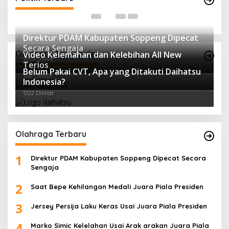
Di 
Direktur PDAM Kabupaten Soppeng Dipecat
Secara Sengaja
Otomotif Terpopuler
Video Kelemahan dan Kelebihan All New
1659 Dilihat
Terios
Belum Pakai CVT, Apa yang Ditakuti Daihatsu
1361 Dilihat
Indonesia?
1222 Dilihat
Olahraga Terbaru
1
Direktur PDAM Kabupaten Soppeng Dipecat Secara
Sengaja
2
Saat Bepe Kehilangan Medali Juara Piala Presiden
3
Jersey Persija Laku Keras Usai Juara Piala Presiden
4
Marko Simic Kelelahan Usai Arak arakan Juara Piala