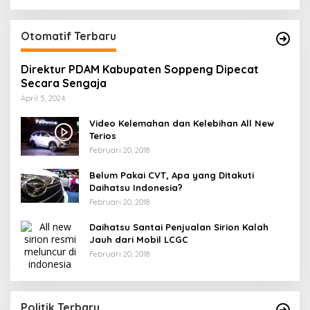
Otomatif Terbaru
Direktur PDAM Kabupaten Soppeng Dipecat
Secara Sengaja
April 5, 2024
Video Kelemahan dan Kelebihan All New
Terios
Februari 20, 2018
Belum Pakai CVT, Apa yang Ditakuti
Daihatsu Indonesia?
Februari 20, 2018
Daihatsu Santai Penjualan Sirion Kalah
Jauh dari Mobil LCGC
Februari 20, 2018
Andi mapparemma bersama tokoh
I
masyarakat di warkop madaha tajjuncu
G
Di Politik
|
Agustus 2, 2024
Politik Terbaru