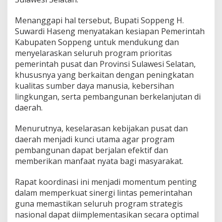
u
b
Menanggapi hal tersebut, Bupati Soppeng H.
e
Suwardi Haseng menyatakan kesiapan Pemerintah
r
n
Kabupaten Soppeng untuk mendukung dan
u
menyelaraskan seluruh program prioritas
r
pemerintah pusat dan Provinsi Sulawesi Selatan,
S
khususnya yang berkaitan dengan peningkatan
u
kualitas sumber daya manusia, kebersihan
l
s
lingkungan, serta pembangunan berkelanjutan di
e
daerah.
l
Menurutnya, keselarasan kebijakan pusat dan
daerah menjadi kunci utama agar program
pembangunan dapat berjalan efektif dan
memberikan manfaat nyata bagi masyarakat.
Rapat koordinasi ini menjadi momentum penting
dalam memperkuat sinergi lintas pemerintahan
guna memastikan seluruh program strategis
nasional dapat diimplementasikan secara optimal