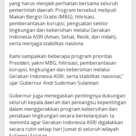
y
yang harus menjadi perhatian bersama seluruh
a
pemerintah daerah. Program tersebut meliputi
n
Makan Bergizi Gratis (MBG), hilirisasi,
g
pemberantasan korupsi, penguatan sektor
d
lingkungan dan kebersihan melalui Gerakan
i
p
Indonesia ASRI (Aman, Sehat, Resik, dan Indah),
i
serta menjaga stabilitas nasiona
m
p
Kami sampaikan beberapa program prioritas
i
Presiden, yakni MBG, hilirisasi, pemberantasan
n
l
korupsi, lingkungan dan kebersihan melalui
a
Gerakan Indonesia ASRI, serta stabilitas nasional,”
n
ujar Gubernur Andi Sudirman Sulaiman.
g
s
Gubernur juga menegaskan pentingnya dukungan
u
n
seluruh kepala daerah dan pemangku kepentingan
g
dalam menggerakkan program kebersihan dan
o
penataan lingkungan secara berkelanjutan. Ia
l
meminta agar Gerakan Indonesia ASRI digalakkan
e
h
secara rutin setiap hari Jumat di seluruh wilayah
G
Sulawesi Selatan.