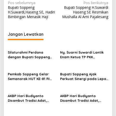
N
Pos sebelumnya
Pos berikutnya
Bupati Soppeng
Bupati Soppeng H.Suwardi
a
H.Suwardi,Haseng SE, Hadiri
Haseng SE Resmikan
v
Bimbingan Menasik Haji
Mushalla Al Ami Pajalesang
i
g
Jangan Lewatkan
a
s
Silaturahmi Perdana
Ny. Suarni Suwardi Lantik
i
dengan Bupati Soppeng
Enam Ketua TP PKK
p
Dan Kapolres Soppeng
Kecamatan Se-Kabupaten
Tegaskan Komitmen Jaga
Soppeng
o
Kamtibmas
Pemkab Soppeng Gelar
Bupati Soppeng Ajak
s
Semanarak HUT KE-81 RI
Perkuat Sinergi pada Lepas
Dengan Berbagai Lomba
Sambut Kapolres, Hari
Dan Kesenian
Budiyanto Siap Layani
Warga 24 Jam
AKBP Hari Budiyanto
AKBP Hari Budiyanto
Disambut Tradisi Adat,
Disambut Tradisi Adat,
Awali Tugas dengan Apel
Awali Tugas dengan Apel
Bersama Personel Polres
Bersama Personel Polres
Soppeng
Soppeng