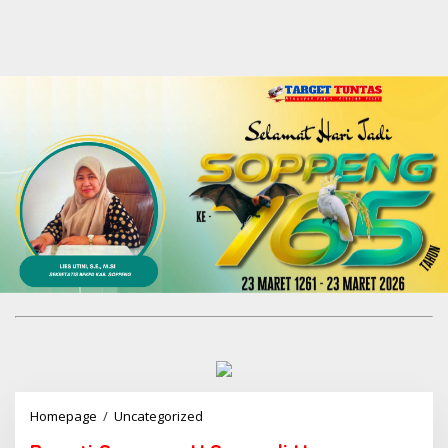
Homepage
/
Uncategorized
B
u