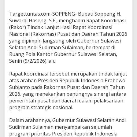
g
S
E
Targettuntas.com-SOPPENG- Bupati Soppeng H.
,
Suwardi Haseng, S.E., menghadiri Rapat Koordinasi
H
(Rakor) Tindak Lanjut Hasil Rapat Koordinasi
a
Nasional (Rakornas) Pusat dan Daerah Tahun 2026
d
yang dipimpin langsung oleh Gubernur Sulawesi
i
r
Selatan Andi Sudirman Sulaiman, bertempat di
i
Ruang Pola Kantor Gubernur Sulawesi Selatan,
R
Senin (9/2/2026).lalu
a
p
Rapat koordinasi tersebut merupakan tindak lanjut
a
t
atas arahan Presiden Republik Indonesia Prabowo
K
Subianto pada Rakornas Pusat dan Daerah Tahun
o
2026, yang menekankan pentingnya sinergi antara
o
pemerintah pusat dan daerah dalam pelaksanaan
r
d
program strategis nasional.
i
n
Dalam arahannya, Gubernur Sulawesi Selatan Andi
a
Sudirman Sulaiman menyampaikan sejumlah
s
program prioritas Presiden Republik Indonesia
i