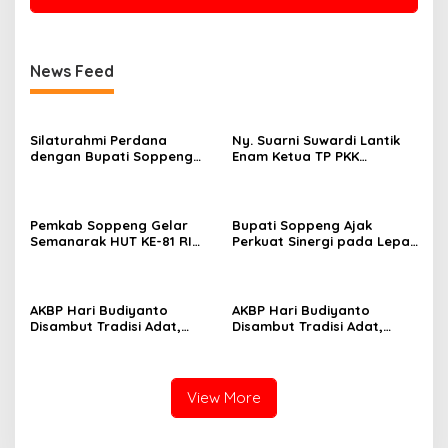
News Feed
Silaturahmi Perdana
Ny. Suarni Suwardi Lantik
dengan Bupati Soppeng
Enam Ketua TP PKK
Dan Kapolres Soppeng
Kecamatan Se-Kabupaten
Tegaskan Komitmen Jaga
Soppeng
Kamtibmas
Pemkab Soppeng Gelar
Bupati Soppeng Ajak
Semanarak HUT KE-81 RI
Perkuat Sinergi pada Lepas
Dengan Berbagai Lomba
Sambut Kapolres, Hari
Dan Kesenian
Budiyanto Siap Layani
Warga 24 Jam
AKBP Hari Budiyanto
AKBP Hari Budiyanto
Disambut Tradisi Adat,
Disambut Tradisi Adat,
Awali Tugas dengan Apel
Awali Tugas dengan Apel
Bersama Personel Polres
Bersama Personel Polres
Soppeng
Soppeng
View More