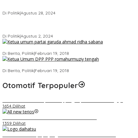
Punya Banyak Amunisi, PDIP Tak Gentar Lawan Koalisi SUKSES!!
Di Politik
|
Agustus 28, 2024
Andi mapparemma bersama tokoh masyarakat di warkop
madaha tajjuncu
Di Politik
|
Agustus 2, 2024
Ini Dia Hubungan Partai Garuda dengan Gerindra
Di Berita, Politik
|
Februari 19, 2018
Strategi PPP Menangkan Duet Ganjar dan Gus Yasin
Di Berita, Politik
|
Februari 19, 2018
Otomotif Terpopuler
Direktur PDAM Kabupaten Soppeng Dipecat Secara Sengaja
1654 Dilihat
Video Kelemahan dan Kelebihan All New Terios
1359 Dilihat
Belum Pakai CVT, Apa yang Ditakuti Daihatsu Indonesia?