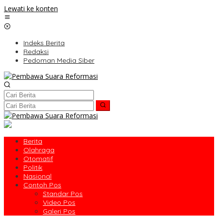
Lewati ke konten
Indeks Berita
Redaksi
Pedoman Media Siber
Berita
Olahraga
Otomatif
Politik
Nasional
Contoh Pos
Standar Pos
Video Pos
Galeri Pos