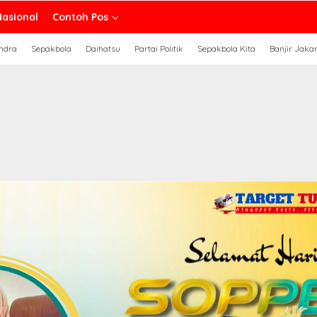
Nasional
Contoh Pos
ndra
Sepakbola
Daihatsu
Partai Politik
Sepakbola Kita
Banjir Jaka