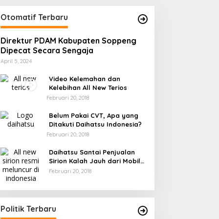
Otomatif Terbaru
Direktur PDAM Kabupaten Soppeng
Dipecat Secara Sengaja
April 5, 2024
Video Kelemahan dan
Kelebihan All New Terios
Februari 20, 2018
Belum Pakai CVT, Apa yang
Ditakuti Daihatsu Indonesia?
Februari 20, 2018
Daihatsu Santai Penjualan
Sirion Kalah Jauh dari Mobil
LCGC
Februari 20, 2018
Andi mapparemma bersama tokoh
masyarakat di warkop madaha
Ini Dia Hubungan
tajjuncu
Di Politik
|
Agustus 2, 2024
Politik Terbaru
dengan Gerindra