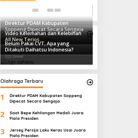
Di Berita, Politik
|
Febru
Direktur PDAM Kabupaten
Soppeng Dipecat Secara Sengaja
Otomotif Terpopuler
Video Kelemahan dan Kelebihan
1660 Dilihat
All New Terios
Belum Pakai CVT, Apa yang
1362 Dilihat
Ditakuti Daihatsu Indonesia?
1222 Dilihat
Olahraga Terbaru
1
Direktur PDAM Kabupaten Soppeng
Dipecat Secara Sengaja
2
Saat Bepe Kehilangan Medali Juara
Piala Presiden
3
Jersey Persija Laku Keras Usai Juara
Piala Presiden