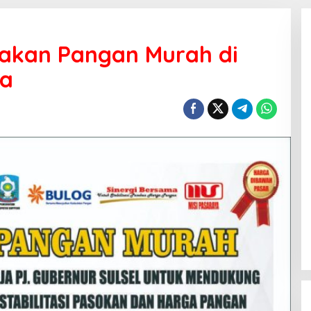
rakan Pangan Murah di
a
Punya Banyak Amunisi, PDIP Tak
Gentar Lawan Koalisi SUKSES!!
Di Politik
|
Agustus 28, 2024