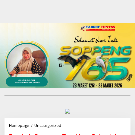
Homepage
/
Uncategorized
P
e