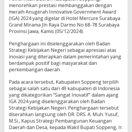
a
menorehkan prestasi membanggakan dengan
h
meraih Anugerah Innovative Government Award
P
r
(IGA) 2024 yang digelar di Hotel Mercure Surabaya
e
Grand Mirama Jln Raya Darmo No 68-78 Surabaya
s
Provinsi Jawa, Kamis (05/12/2024).
t
a
Penghargaan ini diselenggarakan oleh Badan
s
i
Strategi Kebijakan Negeri sebagai apresiasi atas
“
inovasi yang diterapkan dalam pemerintahan yang
P
berdampak positif bagi masyarakat dan
r
perkembangan daerah.
o
g
r
Pada acara tersebut, Kabupaten Soppeng terpilih
a
sebagai salah satu dari 49 kabupaten di Indonesia
m
yang dikategorikan “Sangat Inovatif” dalam ajang
I
IGA 2024 yang diselenggarakan oleh Badan
n
Strategi Kebijakan Negeri. Penghargaan tersebut
o
v
diserahkan langsung oleh DR. DRS. A. Muh. Yusuf,
a
M.Si., Kapus Strategi Pembangunan Keuangan
t
Daerah dan Desa, kepada Wakil Bupati Soppeng, Ir.
i