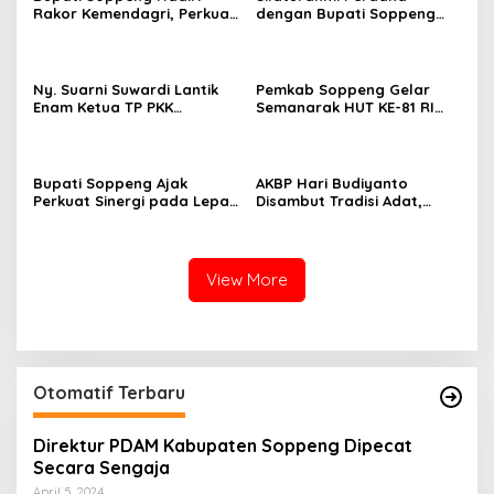
Rakor Kemendagri, Perkuat
dengan Bupati Soppeng
Tata Kelola BUMD dan
Dan Kapolres Soppeng
Pelayanan Publik
Tegaskan Komitmen Jaga
Kamtibmas
Ny. Suarni Suwardi Lantik
Pemkab Soppeng Gelar
Enam Ketua TP PKK
Semanarak HUT KE-81 RI
Kecamatan Se-Kabupaten
Dengan Berbagai Lomba
Soppeng
Dan Kesenian
Bupati Soppeng Ajak
AKBP Hari Budiyanto
Perkuat Sinergi pada Lepas
Disambut Tradisi Adat,
Sambut Kapolres, Hari
Awali Tugas dengan Apel
Budiyanto Siap Layani
Bersama Personel Polres
Warga 24 Jam
Soppeng
View More
Otomatif Terbaru
Direktur PDAM Kabupaten Soppeng Dipecat
Secara Sengaja
April 5, 2024