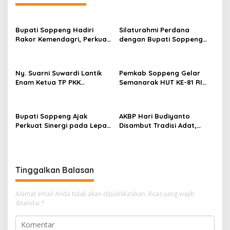
Bupati Soppeng Hadiri
Silaturahmi Perdana
Rakor Kemendagri, Perkuat
dengan Bupati Soppeng
Tata Kelola BUMD dan
Dan Kapolres Soppeng
Pelayanan Publik
Tegaskan Komitmen Jaga
Kamtibmas
Ny. Suarni Suwardi Lantik
Pemkab Soppeng Gelar
Enam Ketua TP PKK
Semanarak HUT KE-81 RI
Kecamatan Se-Kabupaten
Dengan Berbagai Lomba
Soppeng
Dan Kesenian
Bupati Soppeng Ajak
AKBP Hari Budiyanto
Perkuat Sinergi pada Lepas
Disambut Tradisi Adat,
Sambut Kapolres, Hari
Awali Tugas dengan Apel
Budiyanto Siap Layani
Bersama Personel Polres
Warga 24 Jam
Soppeng
Tinggalkan Balasan
Alamat email Anda tidak akan dipublikasikan.
Ruas yang wajib
ditandai
*