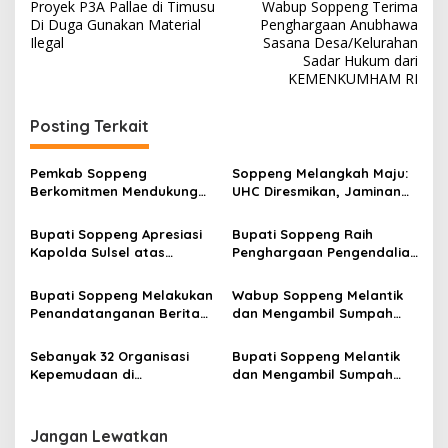
Proyek P3A Pallae di Timusu
Wabup Soppeng Terima
a
Di Duga Gunakan Material
Penghargaan Anubhawa
v
Ilegal
Sasana Desa/Kelurahan
Sadar Hukum dari
i
KEMENKUMHAM RI
g
Posting Terkait
a
s
Pemkab Soppeng
Soppeng Melangkah Maju:
i
Berkomitmen Mendukung
UHC Diresmikan, Jaminan
p
Distribusi Hasil Alam Desa
Kesehatan Menyeluruh
Umpungeng Pada Acara
untuk Semua
Bupati Soppeng Apresiasi
Bupati Soppeng Raih
o
Pesta Adat Panen Raya
Kapolda Sulsel atas
Penghargaan Pengendalian
Tahun 2024
s
Kepedulian terhadap
Inflasi
Masyarakat
Bupati Soppeng Melakukan
Wabup Soppeng Melantik
Penandatanganan Berita
dan Mengambil Sumpah
Acara dan Menyerahkan 2
Jabatan Penjabat
Ranperda Pembangunan
Sekretaris Daerah
Sebanyak 32 Organisasi
Bupati Soppeng Melantik
Tahun 2025-2045
Kabupaten Soppeng
Kepemudaan di
dan Mengambil Sumpah
Kab.Soppeng Ikuti
Jabatan Pejabat
Workshop Peningkatan
Fungsional dan PPPK
Kapasitas Pemuda dan
Jangan Lewatkan
Organisasi Kepemudaan