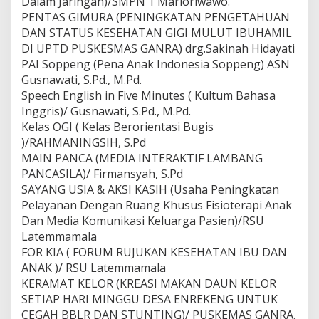
Dalam Jaringan)/SMPN 1 Marioriwawo.
PENTAS GIMURA (PENINGKATAN PENGETAHUAN
DAN STATUS KESEHATAN GIGI MULUT IBUHAMIL
DI UPTD PUSKESMAS GANRA) drg.Sakinah Hidayati
PAI Soppeng (Pena Anak Indonesia Soppeng) ASN
Gusnawati, S.Pd., M.Pd.
Speech English in Five Minutes ( Kultum Bahasa
Inggris)/ Gusnawati, S.Pd., M.Pd.
Kelas OGI ( Kelas Berorientasi Bugis
)/RAHMANINGSIH, S.Pd
MAIN PANCA (MEDIA INTERAKTIF LAMBANG
PANCASILA)/ Firmansyah, S.Pd
SAYANG USIA & AKSI KASIH (Usaha Peningkatan
Pelayanan Dengan Ruang Khusus Fisioterapi Anak
Dan Media Komunikasi Keluarga Pasien)/RSU
Latemmamala
FOR KIA ( FORUM RUJUKAN KESEHATAN IBU DAN
ANAK )/ RSU Latemmamala
KERAMAT KELOR (KREASI MAKAN DAUN KELOR
SETIAP HARI MINGGU DESA ENREKENG UNTUK
CEGAH BBLR DAN STUNTING)/ PUSKEMAS GANRA.