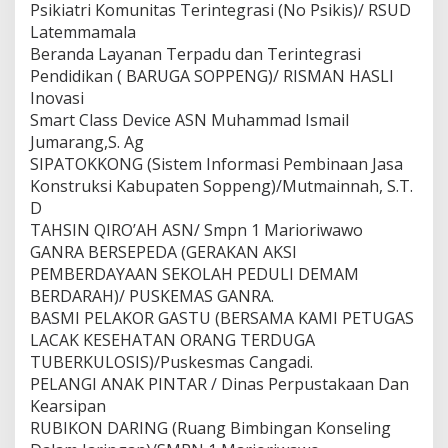
Psikiatri Komunitas Terintegrasi (No Psikis)/ RSUD
n
m
Latemmamala
e
Beranda Layanan Terpadu dan Terintegrasi
n
Pendidikan ( BARUGA SOPPENG)/ RISMAN HASLI
t
Inovasi
A
w
Smart Class Device ASN Muhammad Ismail
a
Jumarang,S. Ag
r
SIPATOKKONG (Sistem Informasi Pembinaan Jasa
d
Konstruksi Kabupaten Soppeng)/Mutmainnah, S.T.
(
D
I
G
TAHSIN QIRO’AH ASN/ Smpn 1 Marioriwawo
A
GANRA BERSEPEDA (GERAKAN AKSI
)
PEMBERDAYAAN SEKOLAH PEDULI DEMAM
2
BERDARAH)/ PUSKEMAS GANRA.
0
2
BASMI PELAKOR GASTU (BERSAMA KAMI PETUGAS
4
LACAK KESEHATAN ORANG TERDUGA
TUBERKULOSIS)/Puskesmas Cangadi.
PELANGI ANAK PINTAR / Dinas Perpustakaan Dan
Kearsipan
RUBIKON DARING (Ruang Bimbingan Konseling