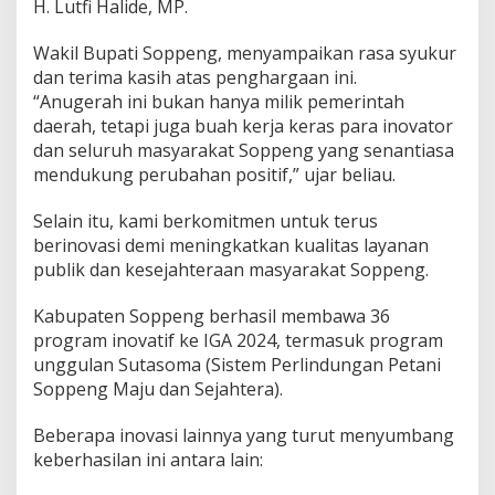
H. Lutfi Halide, MP.
f
”
A
Wakil Bupati Soppeng, menyampaikan rasa syukur
n
dan terima kasih atas penghargaan ini.
u
“Anugerah ini bukan hanya milik pemerintah
g
daerah, tetapi juga buah kerja keras para inovator
e
r
dan seluruh masyarakat Soppeng yang senantiasa
a
mendukung perubahan positif,” ujar beliau.
h
I
Selain itu, kami berkomitmen untuk terus
n
berinovasi demi meningkatkan kualitas layanan
n
o
publik dan kesejahteraan masyarakat Soppeng.
v
a
Kabupaten Soppeng berhasil membawa 36
t
program inovatif ke IGA 2024, termasuk program
i
unggulan Sutasoma (Sistem Perlindungan Petani
v
e
Soppeng Maju dan Sejahtera).
G
o
Beberapa inovasi lainnya yang turut menyumbang
v
keberhasilan ini antara lain:
e
r