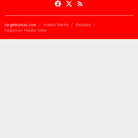
targettuntas.com
Indeks Berita
Redaksi
Pedoman Media Siber