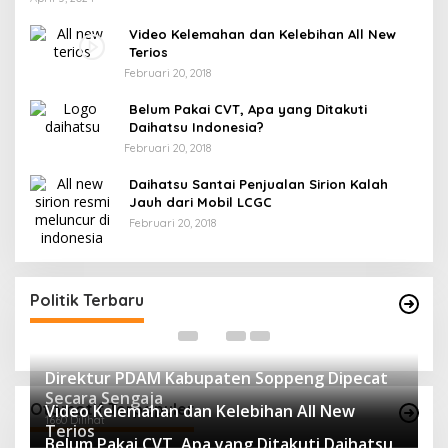
Video Kelemahan dan Kelebihan All New
Terios
Februari 20, 2018
Belum Pakai CVT, Apa yang Ditakuti
Daihatsu Indonesia?
Februari 20, 2018
Daihatsu Santai Penjualan Sirion Kalah
Jauh dari Mobil LCGC
Februari 20, 2018
Andi mapparemma bersama tokoh
I
masyarakat di warkop madaha tajjuncu
G
Di Politik
|
Agustus 2, 2024
Politik Terbaru
Di 
Direktur PDAM Kabupaten Soppeng Dipecat
Secara Sengaja
Otomotif Terpopuler
Video Kelemahan dan Kelebihan All New
1660 Dilihat
Terios
Belum Pakai CVT, Apa yang Ditakuti Daihatsu